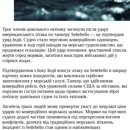
Троє членів цивільного екіпажу загинули після удару
американського літака по танкеру Settebello — це підтвердив
уряд Індії. Судно стало черговою комерційною одиницею,
ураженою в ході серії нападів на морське судноплавство, що
продовжує ескалацію. Цей удар поповнює зростаючий список
жертв серед моряків, загиблих внаслідок військових дій у
спірних водах.
Підтвердження з боку Індії вписує атаку на Settebello в ширшу
картину нових інцидентів, що викликала серйозне
занепокоєння у морській галузі. Танкер, що здійснював
комерційні рейси, був уражений силами США за обставин, які
порушили гострі питання щодо правил застосування зброї
поблизу цивільних суден та їхніх екіпажів.
Загибель трьох людей знову привертає увагу до людської ціни
ударів по комерційних морських шляхах. Моряки на торгових
суднах дедалі частіше опиняються під перехресним вогнем
конфліктів, далеких від традиційних морських зіткнень.
Інцидент із Settebello став одним із найзначніших