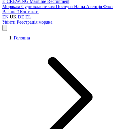
E-CREWING
Maritime Recruitment
Морякам
Судновласникам
Послуги
Наша Агенція
Флот
Вакансії
Контакти
EN
UK
DE
EL
Увійти
Реєстрація моряка
Головна