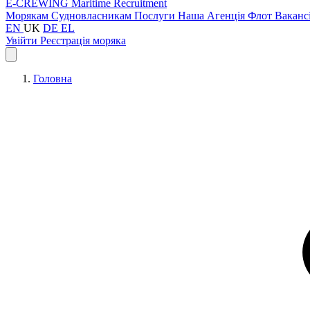
E-CREWING
Maritime Recruitment
Морякам
Судновласникам
Послуги
Наша Агенція
Флот
Ваканс
EN
UK
DE
EL
Увійти
Реєстрація моряка
Головна