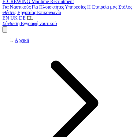
E-CREWING
Maritime Recruitment
Για Ναυτικούς
Για Πλοιοκτήτες
Υπηρεσίες
Η Εταιρεία μας
Στόλος
Θέσεις Εργασίας
Επικοινωνία
EN
UK
DE
EL
Σύνδεση
Εγγραφή ναυτικού
Αρχική