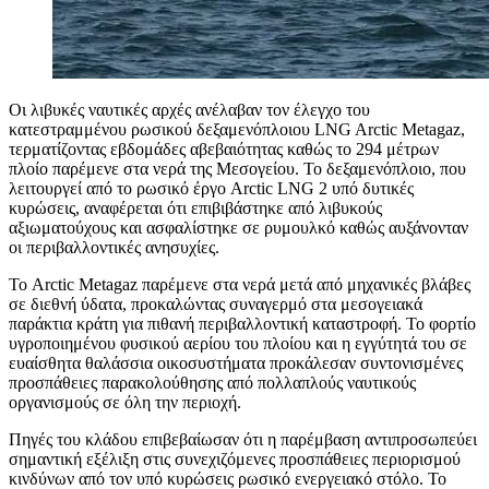
Οι λιβυκές ναυτικές αρχές ανέλαβαν τον έλεγχο του
κατεστραμμένου ρωσικού δεξαμενόπλοιου LNG Arctic Metagaz,
τερματίζοντας εβδομάδες αβεβαιότητας καθώς το 294 μέτρων
πλοίο παρέμενε στα νερά της Μεσογείου. Το δεξαμενόπλοιο, που
λειτουργεί από το ρωσικό έργο Arctic LNG 2 υπό δυτικές
κυρώσεις, αναφέρεται ότι επιβιβάστηκε από λιβυκούς
αξιωματούχους και ασφαλίστηκε σε ρυμουλκό καθώς αυξάνονταν
οι περιβαλλοντικές ανησυχίες.
Το Arctic Metagaz παρέμενε στα νερά μετά από μηχανικές βλάβες
σε διεθνή ύδατα, προκαλώντας συναγερμό στα μεσογειακά
παράκτια κράτη για πιθανή περιβαλλοντική καταστροφή. Το φορτίο
υγροποιημένου φυσικού αερίου του πλοίου και η εγγύτητά του σε
ευαίσθητα θαλάσσια οικοσυστήματα προκάλεσαν συντονισμένες
προσπάθειες παρακολούθησης από πολλαπλούς ναυτικούς
οργανισμούς σε όλη την περιοχή.
Πηγές του κλάδου επιβεβαίωσαν ότι η παρέμβαση αντιπροσωπεύει
σημαντική εξέλιξη στις συνεχιζόμενες προσπάθειες περιορισμού
κινδύνων από τον υπό κυρώσεις ρωσικό ενεργειακό στόλο. Το