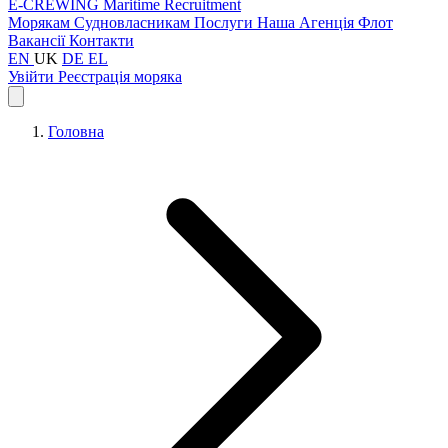
E-CREWING
Maritime Recruitment
Морякам
Судновласникам
Послуги
Наша Агенція
Флот
Вакансії
Контакти
EN
UK
DE
EL
Увійти
Реєстрація моряка
Головна