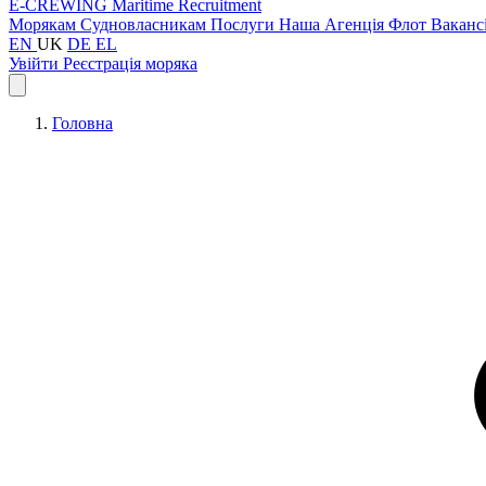
E-CREWING
Maritime Recruitment
Морякам
Судновласникам
Послуги
Наша Агенція
Флот
Ваканс
EN
UK
DE
EL
Увійти
Реєстрація моряка
Головна