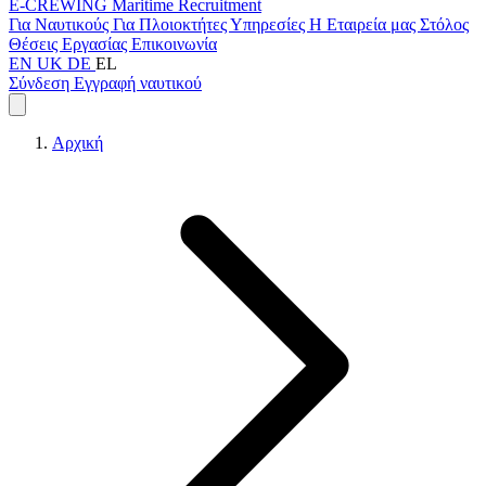
E-CREWING
Maritime Recruitment
Για Ναυτικούς
Για Πλοιοκτήτες
Υπηρεσίες
Η Εταιρεία μας
Στόλος
Θέσεις Εργασίας
Επικοινωνία
EN
UK
DE
EL
Σύνδεση
Εγγραφή ναυτικού
Αρχική