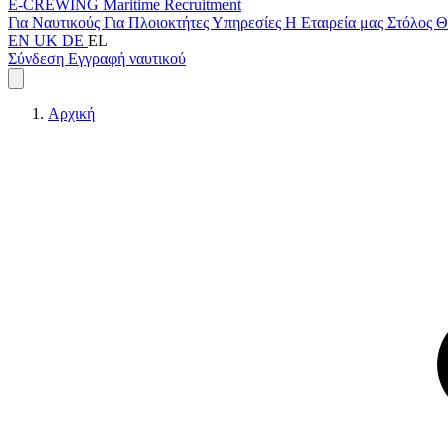
E-CREWING
Maritime Recruitment
Για Ναυτικούς
Για Πλοιοκτήτες
Υπηρεσίες
Η Εταιρεία μας
Στόλος
Θ
EN
UK
DE
EL
Σύνδεση
Εγγραφή ναυτικού
Αρχική