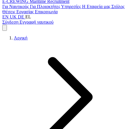
E-CREWING
Maritime Recruitment
Για Ναυτικούς
Για Πλοιοκτήτες
Υπηρεσίες
Η Εταιρεία μας
Στόλος
Θέσεις Εργασίας
Επικοινωνία
EN
UK
DE
EL
Σύνδεση
Εγγραφή ναυτικού
Αρχική