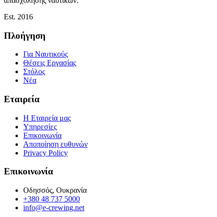
απασχόλησης ναυτικών.
Est. 2016
Πλοήγηση
Για Ναυτικούς
Θέσεις Εργασίας
Στόλος
Νέα
Εταιρεία
Η Εταιρεία μας
Υπηρεσίες
Επικοινωνία
Αποποίηση ευθυνών
Privacy Policy
Επικοινωνία
Οδησσός, Ουκρανία
+380 48 737 5000
info@e-crewing.net