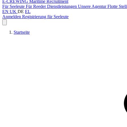
E-CREWING
Maritime Recruitment
Für Seeleute
Für Reeder
Dienstleistungen
Unsere Agentur
Flotte
Stel
EN
UK
DE
EL
Anmelden
Registrierung für Seeleute
Startseite