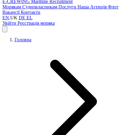
E-CREWING
Maritime Recruitment
Морякам
Судновласникам
Послуги
Наша Агенція
Флот
Вакансії
Контакти
EN
UK
DE
EL
Увійти
Реєстрація моряка
Головна