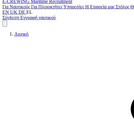
E-CREWING
Maritime Recruitment
Για Ναυτικούς
Για Πλοιοκτήτες
Υπηρεσίες
Η Εταιρεία μας
Στόλος
Θ
EN
UK
DE
EL
Σύνδεση
Εγγραφή ναυτικού
Αρχική