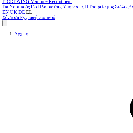
E-CREWING
Maritime Recruitment
Για Ναυτικούς
Για Πλοιοκτήτες
Υπηρεσίες
Η Εταιρεία μας
Στόλος
Θ
EN
UK
DE
EL
Σύνδεση
Εγγραφή ναυτικού
Αρχική