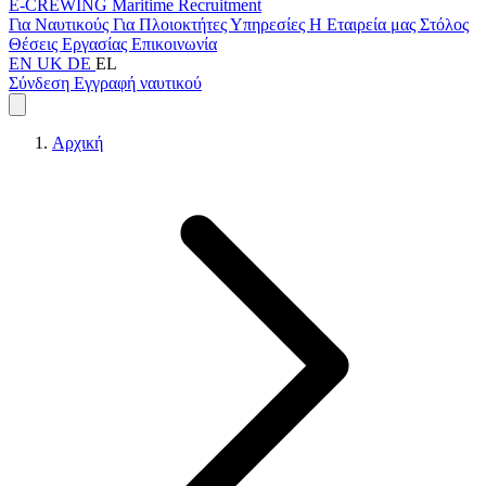
E-CREWING
Maritime Recruitment
Για Ναυτικούς
Για Πλοιοκτήτες
Υπηρεσίες
Η Εταιρεία μας
Στόλος
Θέσεις Εργασίας
Επικοινωνία
EN
UK
DE
EL
Σύνδεση
Εγγραφή ναυτικού
Αρχική