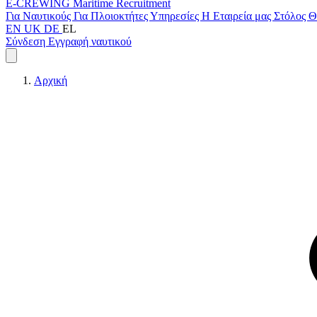
E-CREWING
Maritime Recruitment
Για Ναυτικούς
Για Πλοιοκτήτες
Υπηρεσίες
Η Εταιρεία μας
Στόλος
Θ
EN
UK
DE
EL
Σύνδεση
Εγγραφή ναυτικού
Αρχική