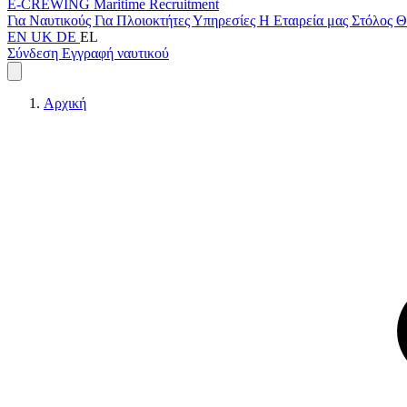
E-CREWING
Maritime Recruitment
Για Ναυτικούς
Για Πλοιοκτήτες
Υπηρεσίες
Η Εταιρεία μας
Στόλος
Θ
EN
UK
DE
EL
Σύνδεση
Εγγραφή ναυτικού
Αρχική