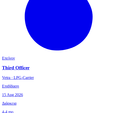
Επείγον
Third Officer
Vetra
·
LPG-Carrier
Επιβίβαση
15 Aug 2026
Διάρκεια
4-4 mo